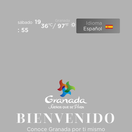
19
Granada
sábado
Idioma
36
ºC
/
97
ºF
Español
: 55
BIENVENIDO
Conoce Granada por ti mismo